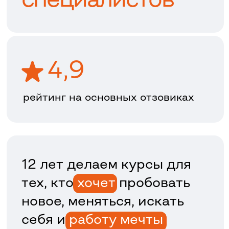
+7 (812) 409-35-11
smile@brunoyam.com
Санкт-Петербург, Спасский переулок
14/35, 3 этаж
Документы
Политика конфиденциальности
Договор оферты
© Бруноям 2010-2024