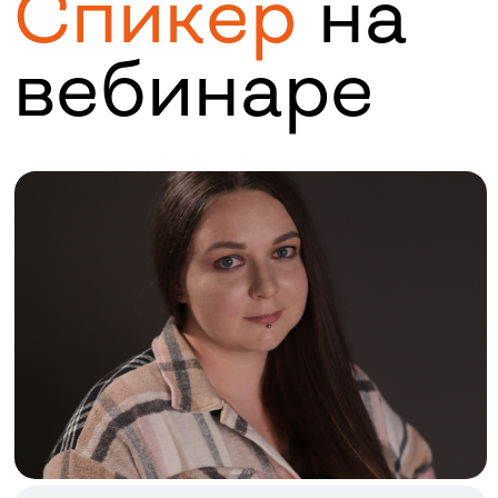
Ирина Сильянова
Работаю с текстами с 2014 года.
Переписала практически все
виды коммерческих текстов в
Тинькофф, ЮMoney, eLama.
Писала для Т — Ж, Кошелька,
SendPulse и других компаний в
IT и digital
Подружиться с ИИ