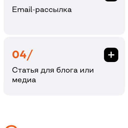
Спикер
на
вебинаре