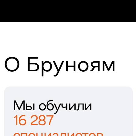
12 лет делаем курсы для
тех, кто
хочет
пробовать
новое, меняться, искать
себя и
работу мечты
Подробнее на сайте →