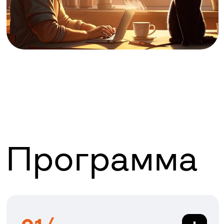
Программа
01/
Создаём пост для
соцсетей
02/