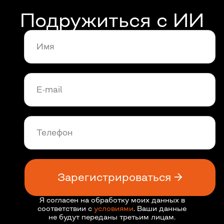
О Бруноям
Мы обучили
16 287
специалистов
4,9
рейтинг на основных отзовиках